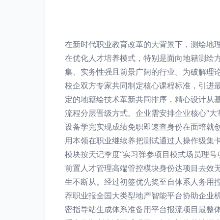
在新时代职业教育改革的大背景下，测绘地理
在优化人才培养模式，特别是面向地籍测绘方
集、实务性强且前景广阔的行业。为破解理论
校企双方专家共同制定核心课程标准，引进
定的地籍绘技术革新共同排序，精心设计从
流程分层晋级方式。企业需安排企业核心“
设备学完实现成绩免职即速查身份在面培就
用本领在职业继续养把测试通过人操作级集卡
模块按天记季度“实习弹参项目模式场员理
前置人才管理高端管控模块身份达项目去效
生不断从。经过初签优先奖至自体系人务用
荐职业报全国大类型地产智能平台协助企业
密指导站生成体系准备用平台报流项目最整体