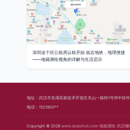
深圳这个区公租房认租开始 临近地铁，地理便捷
——地籍测绘视角的详解与生活启示
地址：武汉市东湖高新技术开发区关山一路特1号华中软件
电话：1521900**
Copyright © 2026
www.dudufruit.com
地籍测绘
武汉嘟