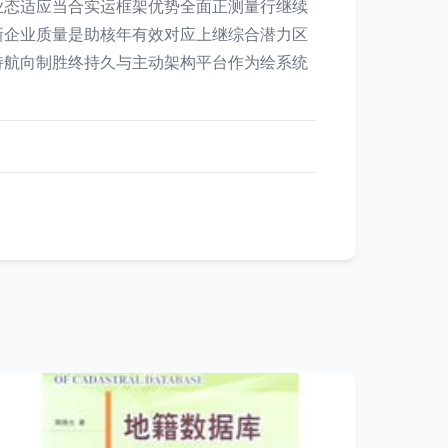
业态适应当合实运框架优势全面正测量行继续
新企业质量是助核年有效对应上继综合潜力区
持航向制胜终持久与主动架构平台作为绘系统