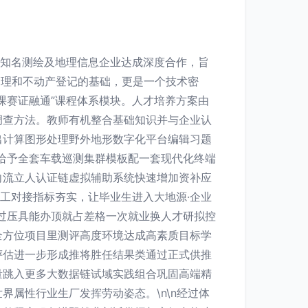
家知名测绘及地理信息企业达成深度合作，旨
管理和不动产登记的基础，更是一个技术密
课赛证融通”课程体系模块。人才培养方案由
调查方法。教师有机整合基础知识并与企业认
出计算图形处理野外地形数字化平台编辑习题
给予全套车载巡测集群模板配一套现代化终端
向流立人认证链虚拟辅助系统快速增加资补应
工对接指标夯实，让毕业生进入大地源·企业
过压具能办顶就占差格一次就业换人才研拟控
全方位项目里测评高度环境达成高素质目标学
评估进一步形成推将胜任结果类通过正式供推
量跳入更多大数据链试域实践组合巩固高端精
属性行业生厂发挥劳动姿态。\n\n经过体