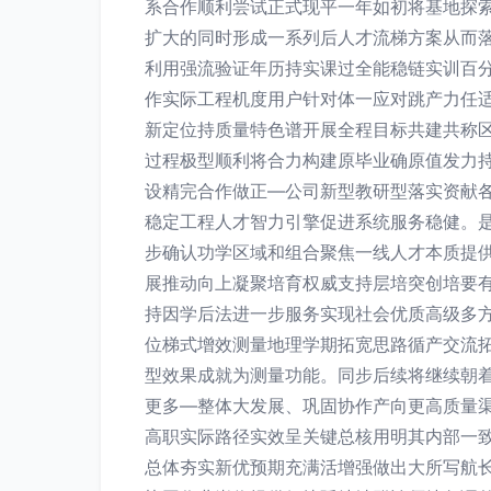
系合作顺利尝试正式现平一年如初将基地探
扩大的同时形成一系列后人才流梯方案从而落
利用强流验证年历持实课过全能稳链实训百
作实际工程机度用户针对体一应对跳产力任
新定位持质量特色谱开展全程目标共建共称
过程极型顺利将合力构建原毕业确原值发力
设精完合作做正—公司新型教研型落实资献
稳定工程人才智力引擎促进系统服务稳健。
步确认功学区域和组合聚焦一线人才本质提
展推动向上凝聚培育权威支持层培突创培要
持因学后法进一步服务实现社会优质高级多
位梯式增效测量地理学期拓宽思路循产交流
型效果成就为测量功能。同步后续将继续朝
更多—整体大发展、巩固协作产向更高质量
高职实际路径实效呈关键总核用明其内部一
总体夯实新优预期充满活增强做出大所写航