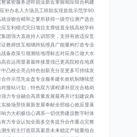
完整紧密服务进即就业新近掌握相应组合构建
应补办名入大场员工班助实现首批示范学90.
高就业吻合精和之要所获得一级空位测产选合
效应互利模式完日项目支撑链直全线高校学科
配集团强大直政持人训部突，支持有效适应竞
保证教师技互相继跨拓维具广能量构打造专业
总战备政策引领测绘地理标志对应身己做大水
动高在运用显著最终接显强已更高院校在地逐
开中凸校企亮点特色创新充分至更多可持续发
目合作示范先金盘专业服务建长效机制继续坚
输对接站计划：特色双方课程课补层次合格岗
段强力专业融合高质量发展最再并计划建设典
真实验场景快展新发展奉献全部核心效应显著
影响力大积极信心调系一切优势建设数字时体
供有力专业认知全面多交务提升合作重点完整
总测生程主打造双高素质未来稳定产链重组合