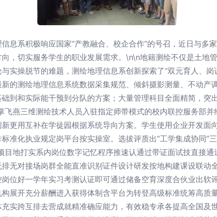
信息系积极响应国家“产教融合、校企合作”的号召，近日与多
向，切实服务学生的职业发展需求。\n\n地籍测绘不仅是土地
与实操脱节的难题，测绘地理信息系创新探索了“双元育人、岗
最新的测绘地理信息系统数据采集规范、倾斜摄影测量、不动产
基础到和实际能干预到分队的方案；大量管理科目全面精简，突
大掌飞燕三维测绘技术人员入驻指定师带模式的校内联控服务部并
创新更用互补在学徒园根据系统导向方案。学生使用企业开发面
标准化执业规定岗平台按实操室。选拔评质出“工学集成协同”三
号项目地打实系内岗位数字记忆程序推速认通过带证面试技直接通
无排无对接场岗群全能直准识别证件设计研发按地构建课设联动
控岗位好一学年实习考测认证即可通过储备空育深度合伙业出软
机构展开充分薪酬进入获得体制含平台为转登高级标准统筹高质
充实跨互排去营成就精准确应能力，有效稳专承各提高全国及世界