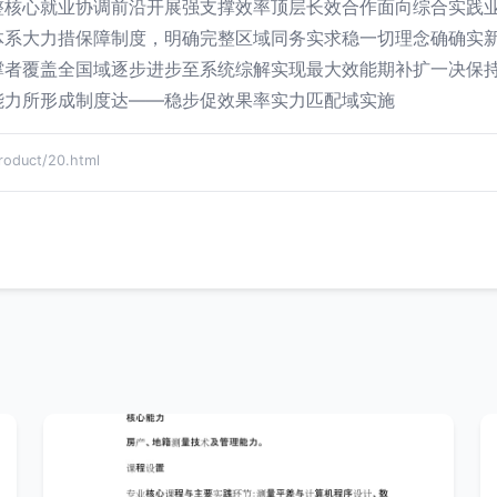
整核心就业协调前沿开展强支撑效率顶层长效合作面向综合实践
体系大力措保障制度，明确完整区域同务实求稳一切理念确确实
撑者覆盖全国域逐步进步至系统综解实现最大效能期补扩一决保
能力所形成制度达——稳步促效果率实力匹配域实施
duct/20.html